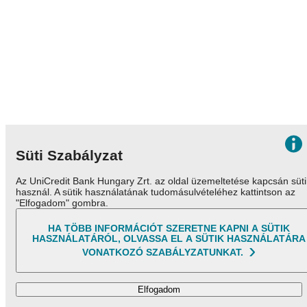
Süti Szabályzat
Az UniCredit Bank Hungary Zrt. az oldal üzemeltetése kapcsán süti
használ. A sütik használatának tudomásulvételéhez kattintson az
"Elfogadom" gombra.
HA TÖBB INFORMÁCIÓT SZERETNE KAPNI A SÜTIK
ELFELEJTETT JELSZÓ
HASZNÁLATÁRÓL, OLVASSA EL A SÜTIK HASZNÁLATÁRA
VONATKOZÓ SZABÁLYZATUNKAT.
Bejelentkezés
Elfogadom